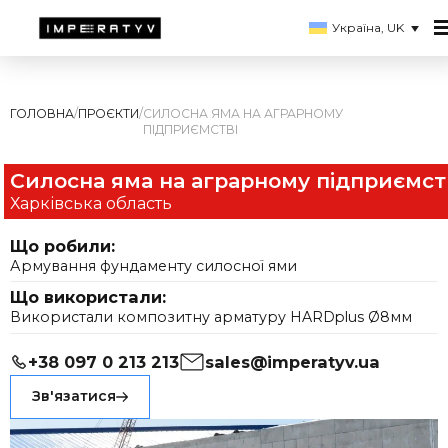
Україна, UK
ГОЛОВНА
/
ПРОЄКТИ
/
СИЛОСНА ЯМА НА АГРАРНОМУ
ПІДПРИЄМСТВІ
Силосна яма на аграрному підприємст
Харківська область
Що робили:
Армування фундаменту силосної ями
Що використали:
Використали композитну арматуру HARDplus Ø8мм
+38 097 0 213 213
sales@imperatyv.ua
Зв'язатися