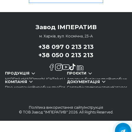
Завод ІМПЕРАТИВ
м. Харків, вул. Космічна, 23-А
+38 097 0 213 213
+38 050 0 213 213
ПРОДУКЦІЯ
ПРОЄКТИ
HARDplus
HARDmesh
LIGHTplus
LIGHTstem
Аграрне будівництво
LIGHTgreen
LIGHTbent
Виробничі 
КОМПАНІЯ
ДОКУМЕНТАЦІЯ
Про компанію
Виробництво
Партнерам
Сертифікати
Новини
Нормативи
Вакансії
Контакти
Каталоги
Політика використання сайту
Інструкція
© ТОВ Завод "ІМПЕРАТИВ" 2026. All Rights Reserved.